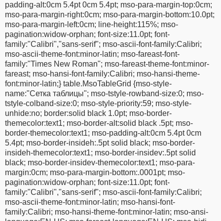
padding-alt:0cm 5.4pt 0cm 5.4pt; mso-para-margin-top:0cm;
mso-para-margin-right:0cm; mso-para-margin-bottom:10.0pt;
mso-para-margin-left:0cm; line-height:115%; mso-
pagination:widow-orphan; font-size:11.0pt; font-
family:"Calibri","sans-serif"; mso-ascii-font-family:Calibri;
mso-ascii-theme-font:minor-latin; mso-fareast-font-
family:"Times New Roman"; mso-fareast-theme-font:minor-
fareast; mso-hansi-font-family:Calibri; mso-hansi-theme-
font:minor-latin;} table.MsoTableGrid {mso-style-
name:"Сетка таблицы"; mso-tstyle-rowband-size:0; mso-
tstyle-colband-size:0; mso-style-priority:59; mso-style-
unhide:no; border:solid black 1.0pt; mso-border-
themecolor:text1; mso-border-alt:solid black .5pt; mso-
border-themecolor:text1; mso-padding-alt:0cm 5.4pt 0cm
5.4pt; mso-border-insideh:.5pt solid black; mso-border-
insideh-themecolor:text1; mso-border-insidev:.5pt solid
black; mso-border-insidev-themecolor:text1; mso-para-
margin:0cm; mso-para-margin-bottom:.0001pt; mso-
pagination:widow-orphan; font-size:11.0pt; font-
family:"Calibri","sans-serif"; mso-ascii-font-family:Calibri;
mso-ascii-theme-font:minor-latin; mso-hansi-font-
family:Calibri; mso-hansi-theme-font:minor-latin; mso-ansi-