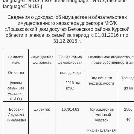
language:EN-US; mso-fareast-language:EN-US; mso-bidi-
language:EN-US;}
Сведения о доходах, об имуществе и обязательствах
имущественного характера директора МКУК
«Лошаковский
дом досуга» Беловского района Курской
области и членов их семей за период
с 01.01.2016 г по
31.12.2016 г.
Фамилия,
Замещаемая
Общая сумма
Недвижимое имущество, 
имя,
должность
декларирован
праве собственности ,в
Отчество
ного дохода
Вид объекта
Площад
(члены
за 2016 год
недвижимости
семьи без
(руб)
(кв.м)
указания
Ф.И.О.)
Боровик
Директор
167014,63
Приусадебный
2500
Людмила
земельный
40
Николаевна
участок
индивидуальная