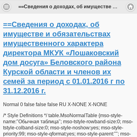
==Сведения о доходах, об имуществе и обязательствах имущественного характера директора МКУК «Лошаковский дом досуга» Беловского района Курской области и членов их семей за период с 01.01.2016 г по 31.12.2016 г.
==Сведения о доходах, об
имуществе и обязательствах
имущественного характера
директора МКУК «Лошаковский
дом досуга» Беловского района
Курской области и членов их
семей за период с 01.01.2016 г по
31.12.2016 г.
Normal 0 false false false RU X-NONE X-NONE
/* Style Definitions */ table.MsoNormalTable {mso-style-
name:"Обычная таблица"; mso-tstyle-rowband-size:0; mso-
tstyle-colband-size:0; mso-style-noshow:yes; mso-style-
priority:99; mso-style-qformat:yes; mso-style-parent:""; mso-