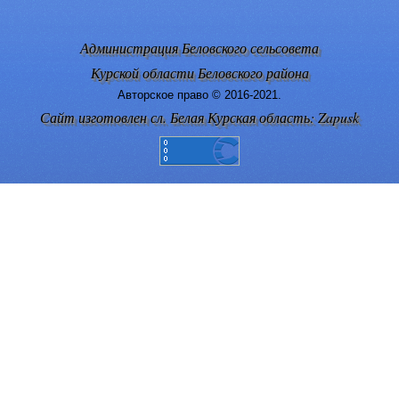
Администрация Беловского сельсовета
Курской области Беловского района
Авторское право © 2016-2021.
Сайт изготовлен сл. Белая Курская область: Zapusk