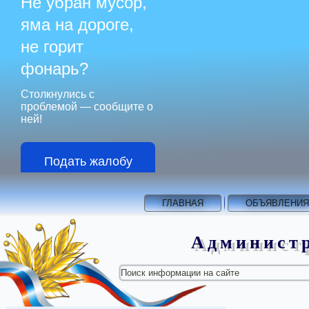
Не убран мусор,
яма на дороге,
не горит
фонарь?
Столкнулись с
проблемой — сообщите о
ней!
Подать жалобу
ГЛАВНАЯ
ОБЪЯВЛЕНИЯ
Администр