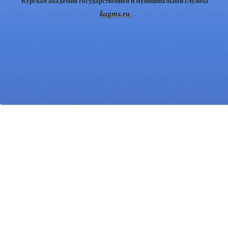
Курская академия государственной и муниципальной службы
kagms.ru