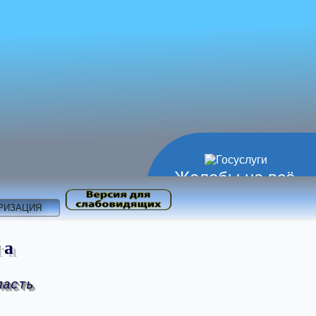
Жалобы на всё
РИЗАЦИЯ
та
ласть