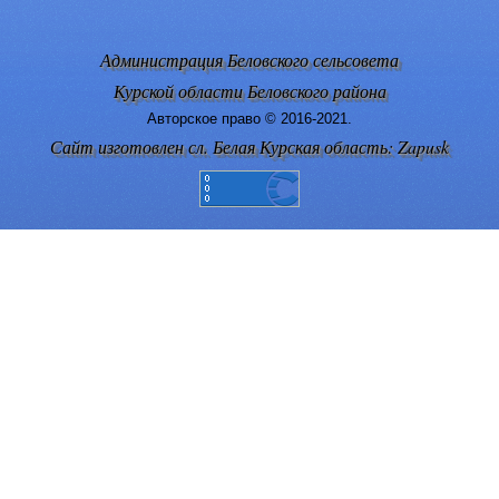
Администрация Беловского сельсовета
Курской области Беловского района
Авторское право © 2016-2021.
Сайт изготовлен сл. Белая Курская область: Zapusk