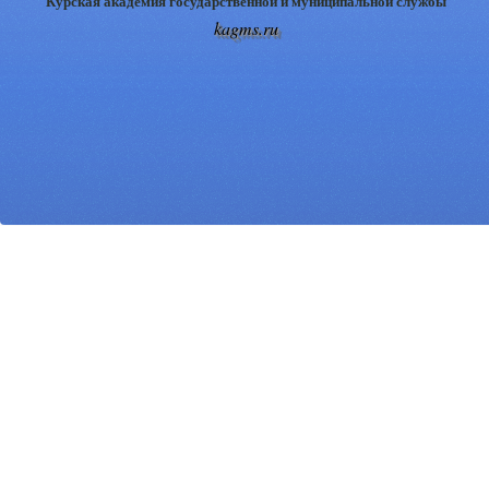
Курская академия государственной и муниципальной службы
kagms.ru