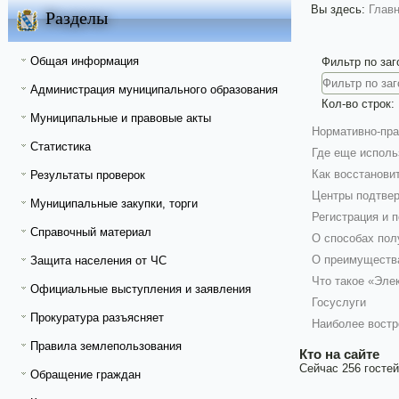
Вы здесь:
Глав
Разделы
Общая информация
Фильтр по за
Администрация муниципального образования
Кол-во строк:
Муниципальные и правовые акты
Нормативно-пра
Статистика
Где еще исполь
Как восстанови
Результаты проверок
Центры подтвер
Муниципальные закупки, торги
Регистрация и 
Справочный материал
О способах пол
О преимущества
Защита населения от ЧС
Что такое «Эле
Официальные выступления и заявления
Госуслуги
Прокуратура разъясняет
Наиболее востр
Правила землепользования
Кто на сайте
Сейчас 256 гостей
Обращение граждан