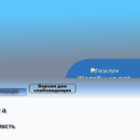
Жалобы на всё
РИЗАЦИЯ
та
ласть