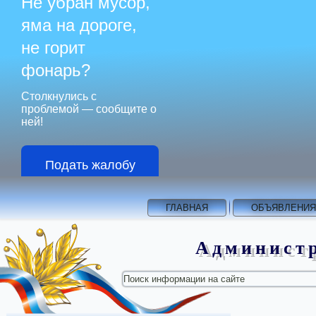
Не убран мусор,
яма на дороге,
не горит
фонарь?
Столкнулись с
проблемой — сообщите о
ней!
Подать жалобу
ГЛАВНАЯ
ОБЪЯВЛЕНИЯ
Администр