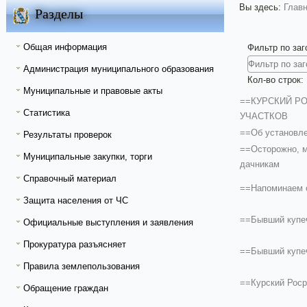
Вы здесь:
Глав
Разделы
Общая информация
Фильтр по за
Администрация муниципального образования
Кол-во строк:
Муниципальные и правовые акты
==КУРСКИЙ Р
Статистика
УЧАСТКОВ
==Об установле
Результаты проверок
==Осторожно, м
Муниципальные закупки, торги
дачникам
Справочный материал
==Напоминаем о
Защита населения от ЧС
==Бывший купеч
Официальные выступления и заявления
Прокуратура разъясняет
==Бывший купеч
Правила землепользования
==Курский Роср
Обращение граждан