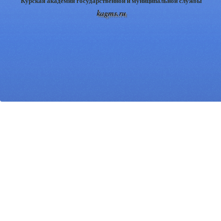
Курская академия государственной и муниципальной службы
kagms.ru