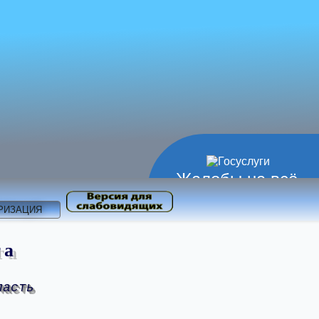
Жалобы на всё
РИЗАЦИЯ
та
ласть