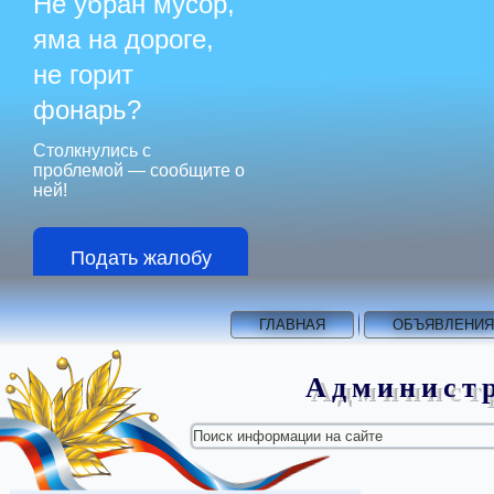
Не убран мусор,
яма на дороге,
не горит
фонарь?
Столкнулись с
проблемой — сообщите о
ней!
Подать жалобу
ГЛАВНАЯ
ОБЪЯВЛЕНИЯ
Администр