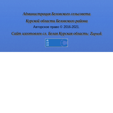
Администрация Беловского сельсовета
Курской области Беловского района
Авторское право © 2016-2021.
Сайт изготовлен сл. Белая Курская область: Zapusk