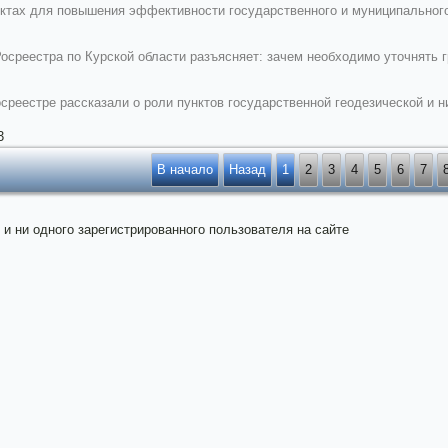
ктах для повышения эффективности государственного и муниципальног
осреестра по Курской области разъясняет: зачем необходимо уточнять 
среестре рассказали о роли пунктов государственной геодезической и н
3
В начало
Назад
1
2
3
4
5
6
7
 и ни одного зарегистрированного пользователя на сайте