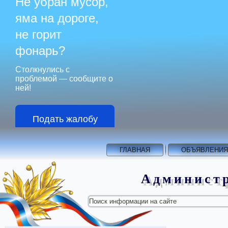
Не убран мусор,
яма на дороге,
не горит
фонарь?
Столкнулись с
проблемой — сообщите о
ней!
Подать жалобу
ГЛАВНАЯ
ОБЪЯВЛЕНИЯ
Администр