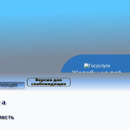
Жалобы на всё
РИЗАЦИЯ
та
ласть